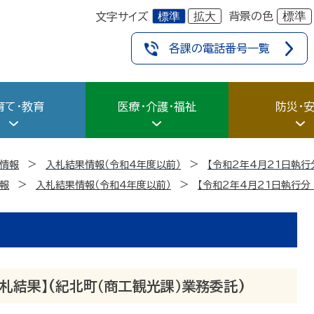
標準
拡大
標準
背景の色
文字サイズ
各課の電話番号一覧
育て・教育
医療・介護・福祉
防災・
情報
入札結果情報（令和4年度以前）
【令和2年4月21日執行
報
入札結果情報（令和4年度以前）
【令和2年4月21日執行分
入札結果】(紀北町（商工観光課）業務委託)