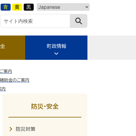
青
黄
黒
安全
町政情報
ご案内
費補助金のご案内
案内
防災・安全
防災対策