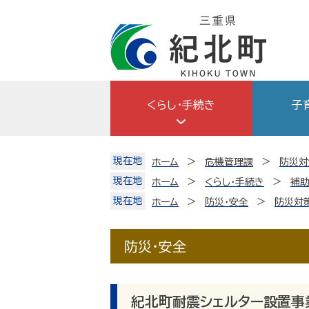
Skip
to
content
くらし・手続き
子
現在地
ホーム
危機管理課
防災対
現在地
ホーム
くらし・手続き
補助
現在地
ホーム
防災・安全
防災対
防災・安全
紀北町耐震シェルター設置事