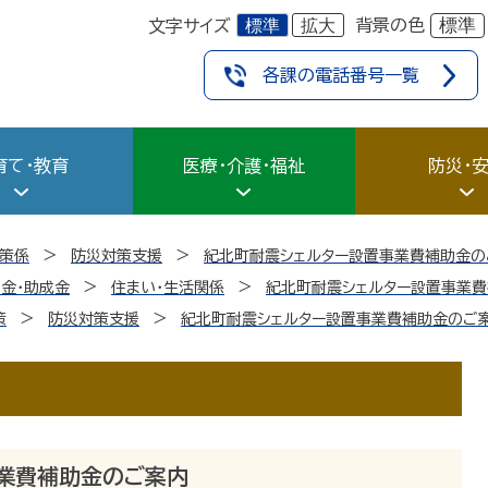
標準
拡大
標準
背景の色
文字サイズ
各課の電話番号一覧
育て・教育
医療・介護・福祉
防災・
策係
防災対策支援
紀北町耐震シェルター設置事業費補助金の
金・助成金
住まい・生活関係
紀北町耐震シェルター設置事業
策
防災対策支援
紀北町耐震シェルター設置事業費補助金のご
業費補助金のご案内