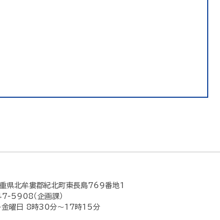
重県北牟婁郡紀北町東長島769番地1
47-5908（企画課）
金曜日 8時30分～17時15分