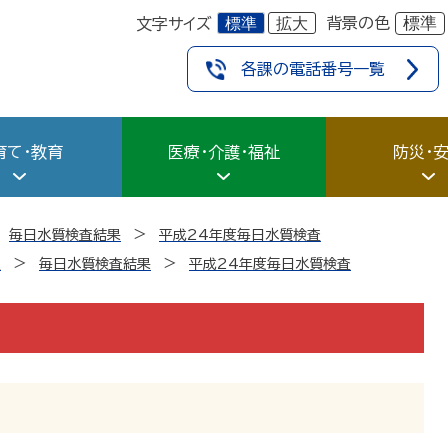
標準
拡大
標準
背景の色
文字サイズ
各課の電話番号一覧
育て・教育
医療・介護・福祉
防災・
毎日水質検査結果
平成24年度毎日水質検査
道
毎日水質検査結果
平成24年度毎日水質検査