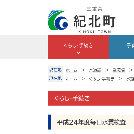
Skip
to
content
くらし・手続き
子
現在地
ホーム
水道課
業務係
現在地
ホーム
くらし・手続き
水
くらし・手続き
平成24年度毎日水質検査