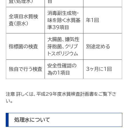
査（処理水）
目
消毒副生成物・
全項目水質検
味を除く水質基
年1回
査（原水）
準39項目
大腸菌、嫌気性
指標菌の検査
芽胞菌、クリプ
別途定める
トスポリジウム
安全性確認の
独自で行う検査
3ヶ月に1回
為の1項目
注意 詳しくは、平成29年度水質検査計画書をご覧下さ
い。
処理水について