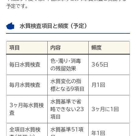
予定です。
水質検査項目と頻度 (予定)
項目
内容
頻度
色・濁り・消毒
毎日水質検査
365日
の残留効果
水質変化の指
毎月水質検査
月1回
標となる9項目
水質基準で省
3ヶ月毎水質検
略できない23
3ヶ月に1回
査
項目
全項目水質検
水質基準51項
年1回