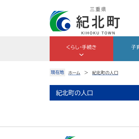
Skip
to
content
くらし・手続き
子
現在地
ホーム
紀北町の人口
紀北町の人口